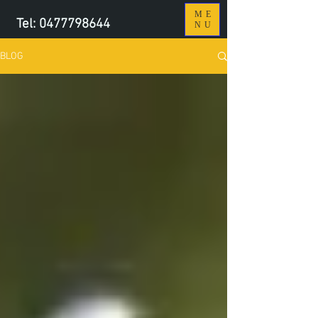
ME
Tel:
0477798644
NU
BLOG