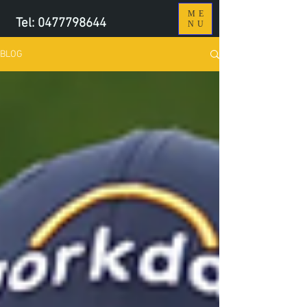
ME
Tel:
0477798644
NU
BLOG