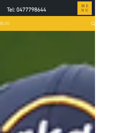
ME
Tel:
0477798644
NU
BLOG