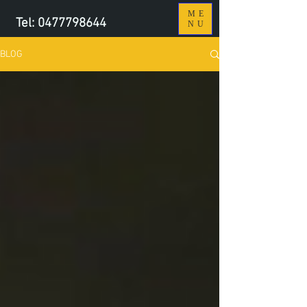
ME
Tel:
0477798644
NU
BLOG