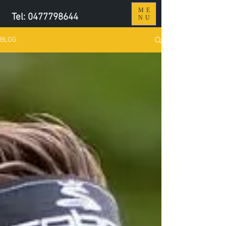
ME
Tel:
0477798644
NU
BLOG