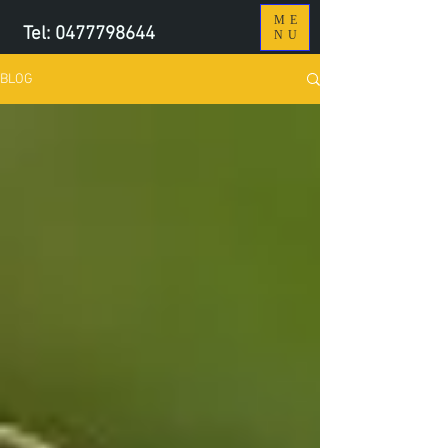
ME
Tel:
0477798644
NU
BLOG