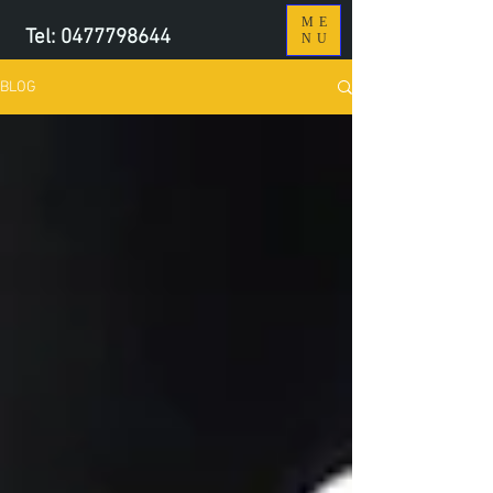
ME
Tel:
0477798644
NU
BLOG