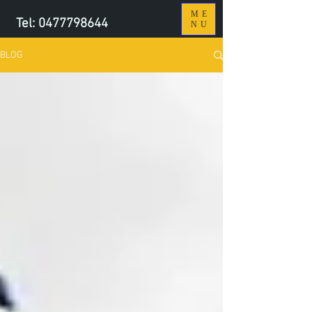
ME
Tel:
0477798644
NU
BLOG