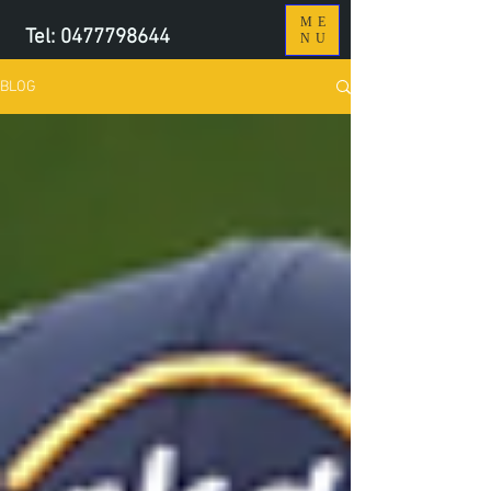
ME
Tel:
0477798644
NU
BLOG