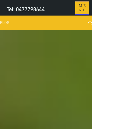
ME
Tel:
0477798644
NU
BLOG