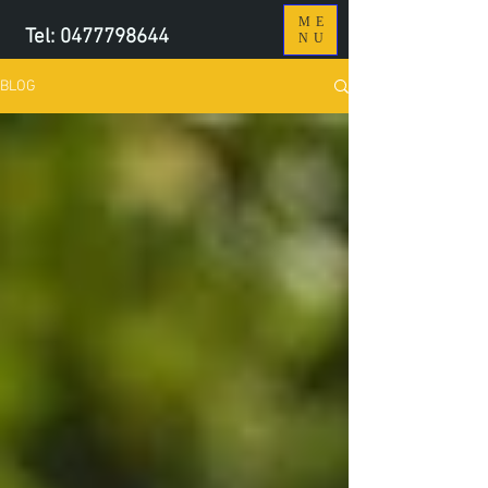
ME
Tel:
0477798644
NU
BLOG