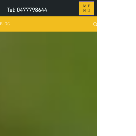
ME
Tel:
0477798644
NU
BLOG