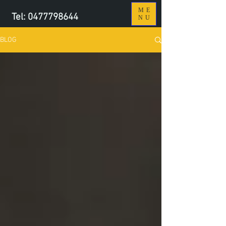
ME
Tel:
0477798644
NU
BLOG