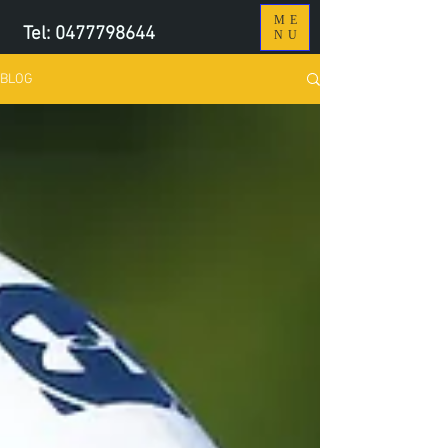
ME
Tel:
0477798644
NU
BLOG